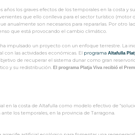
os años los graves efectos de los temporales en la costa y 
venientes que ello conlleva para el sector turístico (motor
que anualmente son necesarios para repararlas. Por otro l
tenso que está provocando el cambio climático.
 ha impulsado un proyecto con un enfoque terrestre. La ini
al con las actividades económicas. El
programa
Altafulla Plat
 objetivo de recuperar el sistema dunar como gran reservorio
ico y su redistribución.
El programa Platja Viva recibió el Prem
icial en la costa de Altafulla como modelo efectivo de “soluc
ante los temporales, en la provincia de Tarragona.
arrecife artificial ecológico para fomentar una regeneració