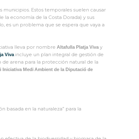
sus municipios. Estos temporales suelen causar
 de la economía de la Costa Dorada) y sus
ado, es un problema que se espera que vaya a
ciativa lleva por nombre
y
Altafulla Platja Viva
incluye un plan integral de gestión de
ja Viva
 de arena para la protección natural de la
i Iniciativa Medi Ambient de la Diputació de
ión basada en la naturaleza” para la
n efectiva de la biodiversidad y biomasa de la