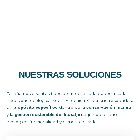
: Aplicables a una
Multifuncionales y polifacéticos
gran variedad de usos náuticos, ecológicos y
científicos.
NUESTRAS SOLUCIONES
Diseñamos distintos tipos de arrecifes adaptados a cada
necesidad ecológica, social y técnica. Cada uno responde a
un
dentro de la
propósito específico
conservación marina
y la
, integrando diseño
gestión sostenible del litoral
ecológico, funcionalidad y ciencia aplicada.