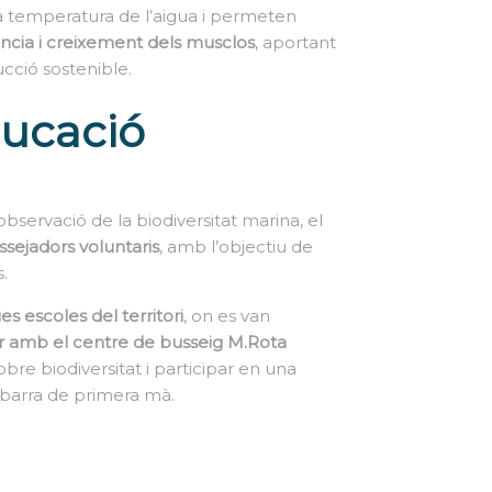
a temperatura de l’aigua i permeten
ncia i creixement dels musclos
, aportant
ucció sostenible.
ducació
bservació de la biodiversitat marina, el
ssejadors voluntaris
, amb l’objectiu de
.
es escoles del territori
, on es van
ar amb el centre de busseig M.Rota
re biodiversitat i participar en una
mbarra de primera mà.