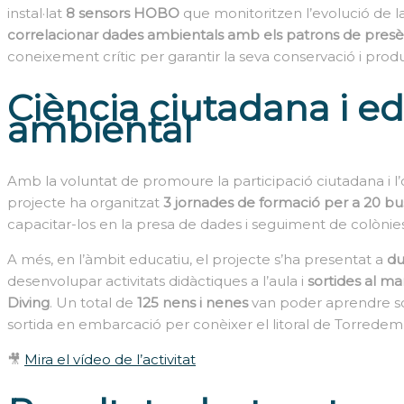
instal·lat
8 sensors HOBO
que monitoritzen l’evolució de l
correlacionar dades ambientals amb els patrons de presè
coneixement crític per garantir la seva conservació i prod
Ciència ciutadana i e
ambiental
Amb la voluntat de promoure la participació ciutadana i l’o
projecte ha organitzat
3 jornades de formació per a 20 bu
capacitar-los en la presa de dades i seguiment de colònies
A més, en l’àmbit educatiu, el projecte s’ha presentat a
du
desenvolupar activitats didàctiques a l’aula i
sortides al m
Diving
. Un total de
125 nens i nenes
van poder aprendre sob
sortida en embarcació per conèixer el litoral de Torrede
🎥
Mira el vídeo de l’activitat