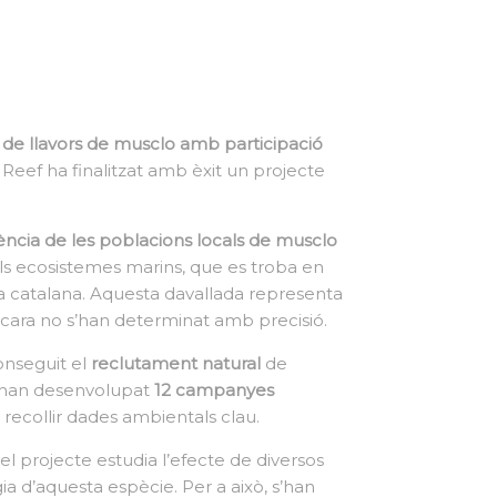
 de llavors de musclo amb participació
t Reef ha finalitzat amb èxit un projecte
iència de les poblacions locals de musclo
els ecosistemes marins, que es troba en
ta catalana. Aquesta davallada representa
encara no s’han determinat amb precisió.
conseguit el
reclutament natural
de
, s’han desenvolupat
12 campanyes
 recollir dades ambientals clau.
, el projecte estudia l’efecte de diversos
ia d’aquesta espècie. Per a això, s’han