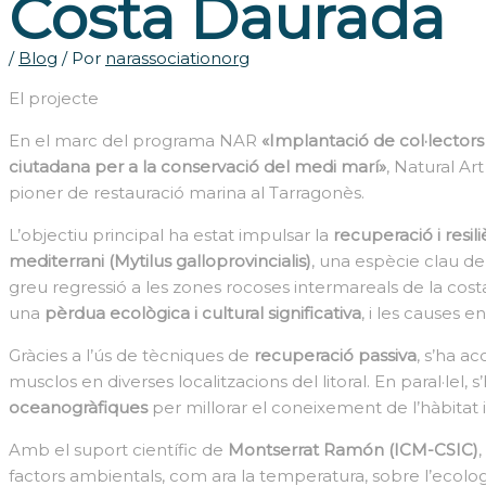
Costa Daurada
/
Blog
/ Por
narassociationorg
El projecte
En el marc del programa NAR
«Implantació de col·lectors
ciutadana per a la conservació del medi marí»
, Natural Ar
pioner de restauració marina al Tarragonès.
L’objectiu principal ha estat impulsar la
recuperació i resil
mediterrani (Mytilus galloprovincialis)
, una espècie clau d
greu regressió a les zones rocoses intermareals de la cos
una
pèrdua ecològica i cultural significativa
, i les causes 
Gràcies a l’ús de tècniques de
recuperació passiva
, s’ha a
musclos en diverses localitzacions del litoral. En paral·lel
oceanogràfiques
per millorar el coneixement de l’hàbitat i
Amb el suport científic de
Montserrat Ramón (ICM-CSIC)
factors ambientals, com ara la temperatura, sobre l’ecolog