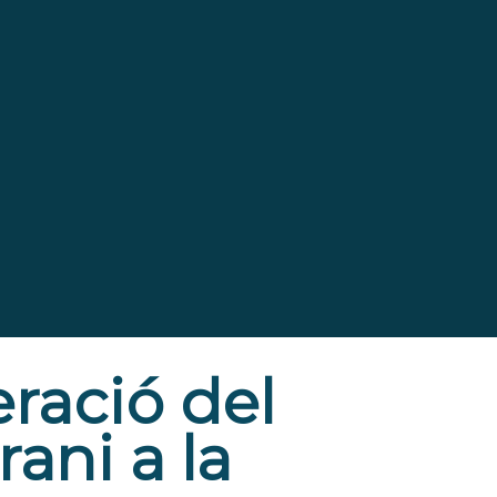
eració del
ani a la