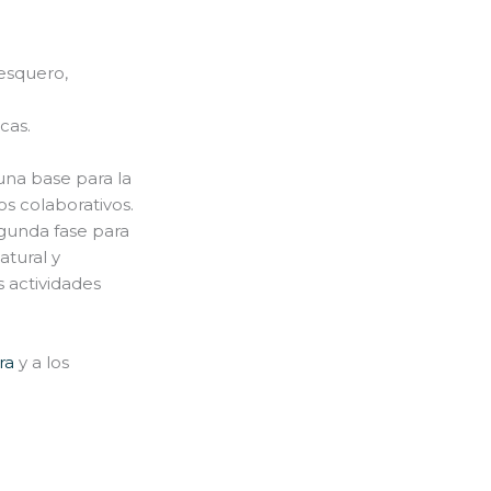
pesquero,
cas.
una base para la
os colaborativos.
egunda fase para
atural y
s actividades
ra
y a los