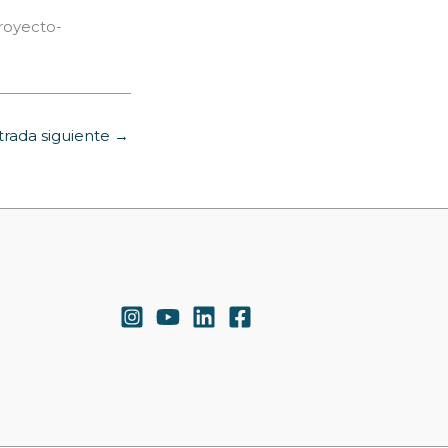
royecto-
trada siguiente
→