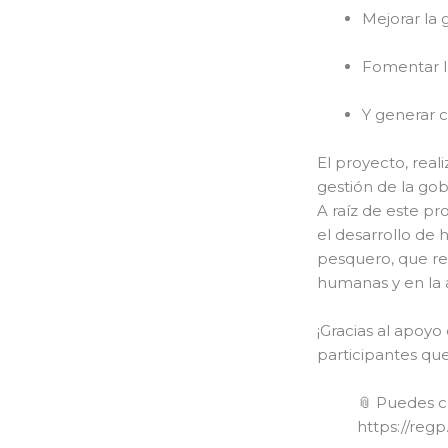
Mejorar la 
Fomentar la
Y generar c
El proyecto, rea
gestión de la gob
A raíz de este p
el desarrollo de 
pesquero, que ref
humanas y en la 
¡Gracias al apoyo
participantes qu
📎 Puedes c
https://reg