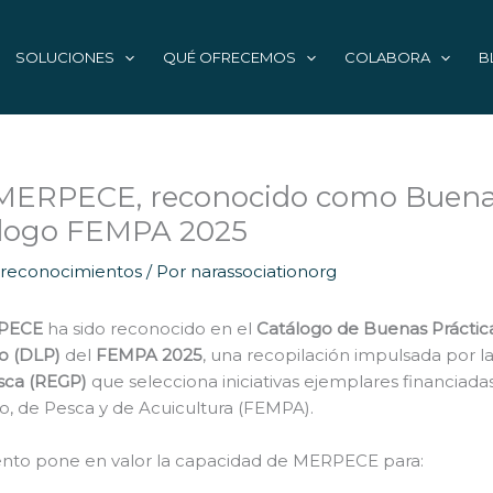
SOLUCIONES
QUÉ OFRECEMOS
COLABORA
B
MERPECE, reconocido como Buena 
álogo FEMPA 2025
 reconocimientos
/ Por
narassociationorg
PECE
ha sido reconocido en el
Catálogo de Buenas Práctica
vo (DLP)
del
FEMPA 2025
, una recopilación impulsada por l
sca (REGP)
que selecciona iniciativas ejemplares financiada
, de Pesca y de Acuicultura (FEMPA).
ento pone en valor la capacidad de MERPECE para: