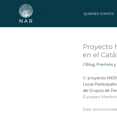
Ir
al
NAR
QUIENES SOMOS
contenido
Proyecto 
en el Cat
/
Blog
,
Premios y
El
proyecto
MER
Local Participati
de Grupos de Pe
Europeo Marítimo
Este reconocimi