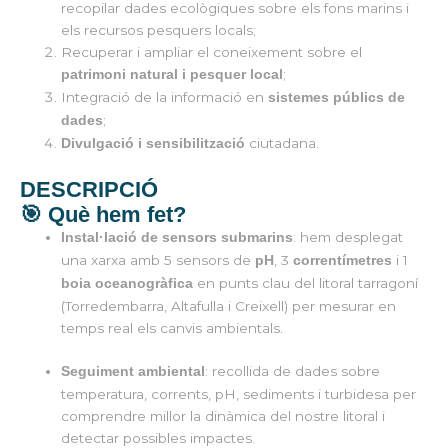
recopilar dades ecològiques sobre els fons marins i
els recursos pesquers locals;
Recuperar i ampliar el coneixement sobre el
;
patrimoni natural i pesquer local
Integració de la informació en
sistemes públics de
;
dades
ciutadana.
Divulgació i sensibilització
DESCRIPCIÓ
🎯 Què hem fet?
: hem desplegat
Instal·lació de sensors submarins
una xarxa amb 5 sensors de
, 3
i 1
pH
correntímetres
en punts clau del litoral tarragoní
boia oceanogràfica
(Torredembarra, Altafulla i Creixell) per mesurar en
temps real els canvis ambientals.
: recollida de dades sobre
Seguiment ambiental
temperatura, corrents, pH, sediments i turbidesa per
comprendre millor la dinàmica del nostre litoral i
detectar possibles impactes.