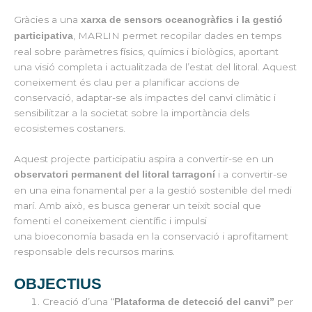
Gràcies a una
xarxa de sensors oceanogràfics i la gestió
, MARLIN permet recopilar dades en temps
participativa
real sobre paràmetres físics, químics i biològics, aportant
una visió completa i actualitzada de l’estat del litoral. Aquest
coneixement és clau per a planificar accions de
conservació, adaptar-se als impactes del canvi climàtic i
sensibilitzar a la societat sobre la importància dels
ecosistemes costaners.
Aquest projecte participatiu aspira a convertir-se en un
i a convertir-se
observatori permanent del litoral tarragoní
en una eina fonamental per a la gestió sostenible del medi
marí. Amb això, es busca generar un teixit social que
fomenti el coneixement científic i impulsi
una bioeconomía basada en la conservació i aprofitament
responsable dels recursos marins.
OBJECTIUS
Creació d’una “
per
Plataforma de detecció del canvi”