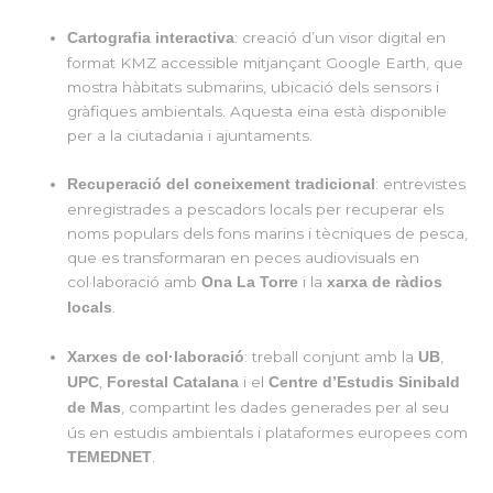
: creació d’un visor digital en
Cartografia interactiva
format KMZ accessible mitjançant Google Earth, que
mostra hàbitats submarins, ubicació dels sensors i
gràfiques ambientals. Aquesta eina està disponible
per a la ciutadania i ajuntaments.
: entrevistes
Recuperació del coneixement tradicional
enregistrades a pescadors locals per recuperar els
noms populars dels fons marins i tècniques de pesca,
que es transformaran en peces audiovisuals en
col·laboració amb
i la
Ona La Torre
xarxa de ràdios
.
locals
: treball conjunt amb la
,
Xarxes de col·laboració
UB
,
i el
UPC
Forestal Catalana
Centre d’Estudis Sinibald
, compartint les dades generades per al seu
de Mas
ús en estudis ambientals i plataformes europees com
.
TEMEDNET