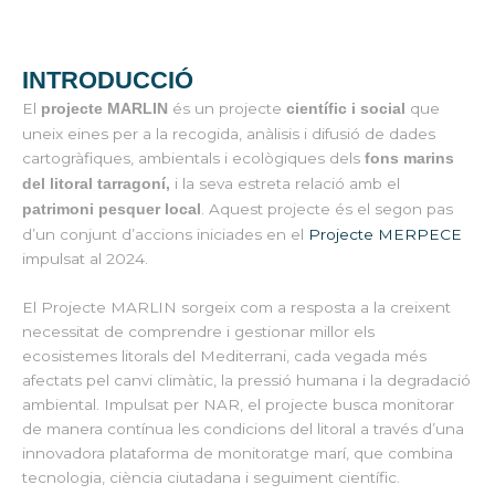
INTRODUCCIÓ
El
és un projecte
que
projecte MARLIN
científic i social
uneix eines per a la recogida, anàlisis i difusió de dades
cartogràfiques, ambientals i ecològiques dels
fons marins
i la seva estreta relació amb el
del litoral tarragoní,
. Aquest projecte és el segon pas
patrimoni pesquer local
d’un conjunt d’accions iniciades en el
Projecte MERPECE
impulsat al 2024.
El Projecte MARLIN sorgeix com a resposta a la creixent
necessitat de comprendre i gestionar millor els
ecosistemes litorals del Mediterrani, cada vegada més
afectats pel canvi climàtic, la pressió humana i la degradació
ambiental. Impulsat per NAR, el projecte busca monitorar
de manera contínua les condicions del litoral a través d’una
innovadora plataforma de monitoratge marí, que combina
tecnologia, ciència ciutadana i seguiment científic.