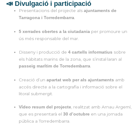
📣 Divulgació i participació
Presentacions del projecte als
ajuntaments de
.
Tarragona i Torredembarra
per promoure un
5 xerrades obertes a la ciutadania
ús més responsable del mar.
Disseny i producció de
sobre
4 cartells informatius
els hàbitats marins de la zona, que s’instal·laran al
.
passeig marítim de Torredembarra
Creació d’un
amb
apartat web per als ajuntaments
accés directe a la cartografia i informació sobre el
litoral submergit.
, realitzat amb Arnau Argemí,
Vídeo resum del projecte
que es presentarà el
en una jornada
30 d’octubre
pública a Torredembarra.