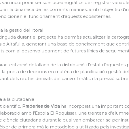
s van incorporar sensors oceanogràfics per registrar variabl
a i la dinàmica de les corrents marines, amb l’objectiu d’in
condicionen el funcionament d’aquests ecosistemes.
la gestió del litoral
inguda durant el projecte ha permès actualitzar la cartogra
 d’Altafulla, generant una base de coneixement que contrib
tats com al desenvolupament de futures línies de seguiment 
acterització detallada de la distribució i l’estat d’aquestes 
a presa de decisions en matèria de planificació i gestió del l
nt dels reptes derivats del canvi climàtic i la pressió sobr
a a la ciutadania
 científic,
Praderies de Vida
ha incorporat una important 
·laboració amb l’Escola El Roquissar, una trentena d’alumne
 ciència ciutadana durant la qual van embarcar-se per insta
ixer de primera mà la metodologia utilitzada pels investiga