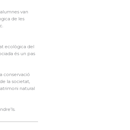
s alumnes van
gica de les
c.
at ecològica del
sociada és un pas
a conservació
de la societat,
atrimoni natural
dre’ls.