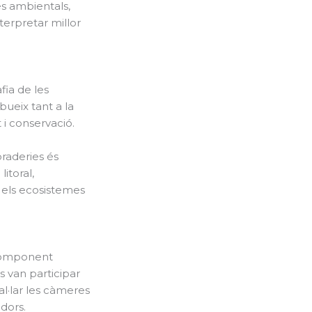
es ambientals,
terpretar millor
fia de les
ueix tant a la
i conservació.
praderies és
itoral,
e els ecosistemes
component
s van participar
l·lar les càmeres
dors.