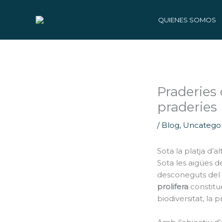
Ir
al
QUIENES SOMOS
contenido
Praderies 
praderies 
/
Blog
,
Uncategor
Sota la platja d’a
Sota les aigües d
desconeguts del l
prolifera
constitue
biodiversitat, la