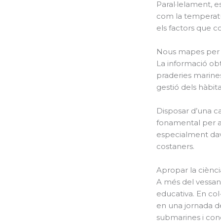
Paral·lelament, e
com la temperatur
els factors que 
Nous mapes per a 
La informació obt
praderies marines
gestió dels hàbi
Disposar d’una car
fonamental per a l
especialment dava
costaners.
Apropar la ciènci
A més del vessant
educativa. En col
en una jornada de
submarines i conè