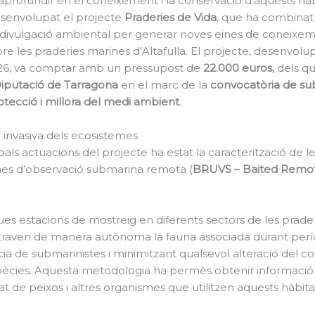
aprofundir en el coneixement i la conservació d’aquests hàb
senvolupat el projecte
Praderies de Vida
, que ha combinat
a divulgació ambiental per generar noves eines de coneixem
obre les praderies marines d’Altafulla. El projecte, desenvol
026, va comptar amb un pressupost de
22.000 euros,
dels qu
iputació de Tarragona
en el marc de la
convocatòria de su
otecció i millora del medi ambient
.
 invasiva dels ecosistemes
pals actuacions del projecte ha estat la caracterització de l
mes d’observació submarina remota (
BRUVS – Baited Remo
dues estacions de mostreig en diferents sectors de les prader
raven de manera autònoma la fauna associada durant perí
cia de submarinistes i minimitzant qualsevol alteració del
spècies. Aquesta metodologia ha permès obtenir informació
t de peixos i altres organismes que utilitzen aquests hàbita