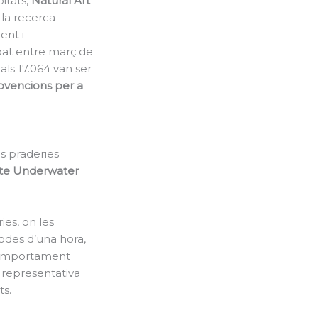
itats,
Natural Art
 la recerca
ent i
upat entre març de
als 17.064 van ser
bvencions per a
es praderies
te Underwater
ies, on les
odes d’una hora,
 comportament
 representativa
ts.