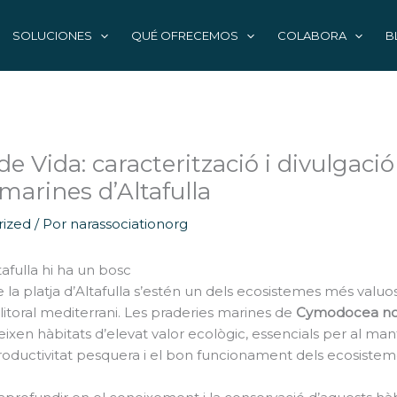
SOLUCIONES
QUÉ OFRECEMOS
COLABORA
B
de Vida: caracterització i divulgació
marines d’Altafulla
ized
/ Por
narassociationorg
ltafulla hi ha un bosc
e la platja d’Altafulla s’estén un dels ecosistemes més valuo
itoral mediterrani. Les praderies marines de
Cymodocea n
ixen hàbitats d’elevat valor ecològic, essencials per al ma
 productivitat pesquera i el bon funcionament dels ecosistem