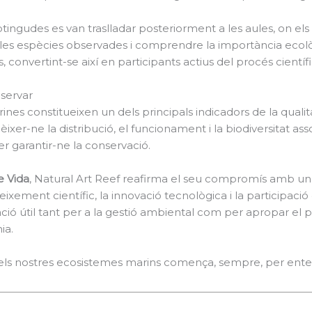
tingudes es van traslladar posteriorment a les aules, on el
r les espècies observades i comprendre la importància ecolò
 convertint-se així en participants actius del procés científi
servar
ines constitueixen un dels principals indicadors de la qualit
nèixer-ne la distribució, el funcionament i la biodiversitat as
r garantir-ne la conservació.
e Vida
, Natural Art Reef reafirma el seu compromís amb un
xement científic, la innovació tecnològica i la participació 
ió útil tant per a la gestió ambiental com per apropar el p
ia.
els nostres ecosistemes marins comença, sempre, per enten