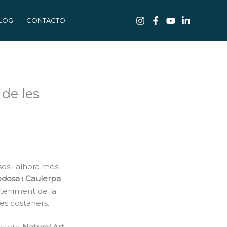
LOG
CONTACTO
 de les
sos i alhora més
odosa
i
Caulerpa
nteniment de la
es costaners.