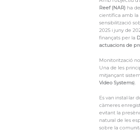
Amb l’objectiu d’
Reef (NAR)
ha de
científica amb l
sensibilització s
2025 i juny de 2
finançats per la
D
actuacions de pr
Monitorització no
Una de les princi
mitjançant siste
Video Systems
).
Es van instal·lar 
càmeres enregist
evitant la presèn
natural de les e
sobre la comunita