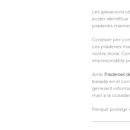
Les gravacions ob
poder identifica
praderies marines,
Conèixer per con
Les praderies mar
nostre litoral. Co
imprescindible pe
Amb
Praderies d
basada en el conei
generant informac
marí a la ciutadan
Perquè protegir 