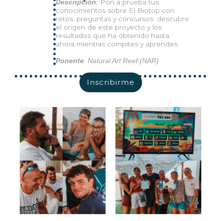
Pon a prueba tus
Descripción
:
conocimientos sobre El Biotop con
retos, preguntas y concursos: descubre
el origen de este proyecto y los
resultados que ha obtenido hasta
ahora mientras compites y aprendes.
Ponente
: Natural Art Reef (NAR)
Inscribirme