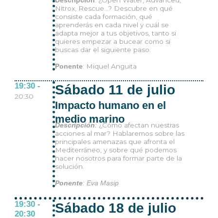
Descripción
Nitrox, Rescue...? Descubre en qué
consiste cada formación, qué
aprenderás en cada nivel y cuál se
adapta mejor a tus objetivos, tanto si
quieres empezar a bucear como si
buscas dar el siguiente paso.
: Miquel Anguita
Ponente
19:30 -
Sábado 11 de julio
20:30
Impacto humano en el
medio marino
¿Cómo afectan nuestras
Descripción
:
acciones al mar? Hablaremos sobre las
principales amenazas que afronta el
Mediterráneo, y sobre qué podemos
hacer nosotros para formar parte de la
solución.
Ponente
: Eva Masip
19:30 -
Sábado 18 de julio
20:30