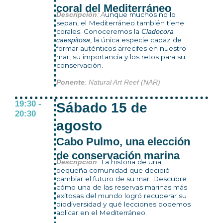
coral del Mediterráneo
unque muchos no lo
Descripción
: A
sepan, el Mediterráneo también tiene
corales. Conoceremos la
Cladocora
, la única especie capaz de
caespitosa
formar auténticos arrecifes en nuestro
mar, su importancia y los retos para su
conservación.
Ponente
: Natural Art Reef (NAR)
19:30 -
Sábado 15 de
20:30
agosto
Cabo Pulmo, una elección
de conservación marina
La historia de una
Descripción
:
pequeña comunidad que decidió
cambiar el futuro de su mar. Descubre
cómo una de las reservas marinas más
exitosas del mundo logró recuperar su
biodiversidad y qué lecciones podemos
aplicar en el Mediterráneo.