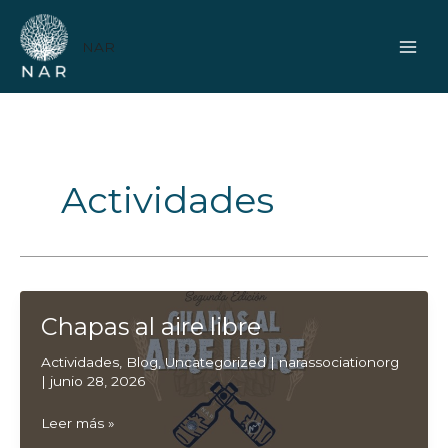
Ir
al
NAR
contenido
Actividades
Chapas al aire libre
Actividades
,
Blog
,
Uncategorized
|
narassociationorg
|
junio 28, 2026
Chapas
Leer más »
al