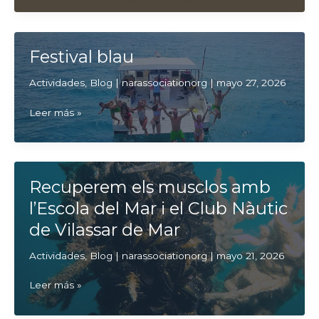
aire
libre
Festival blau
Actividades
,
Blog
|
narassociationorg
|
mayo 27, 2026
Festival
Leer más »
blau
Recuperem els musclos amb
l’Escola del Mar i el Club Nàutic
de Vilassar de Mar
Actividades
,
Blog
|
narassociationorg
|
mayo 21, 2026
Recuperem
Leer más »
els
musclos